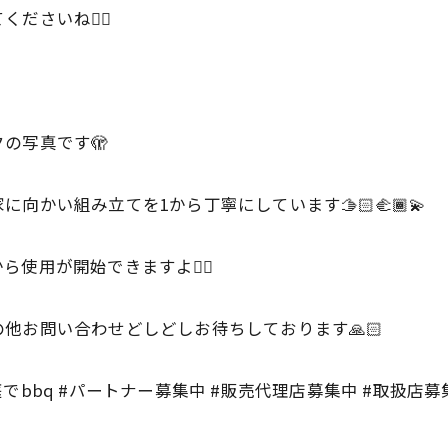
ださいね👍🏻
の写真です🫣
かい組み立てを1から丁寧にしています🫱🏻‍🫲🏾💫
使用が開始できますよ👍🏻
他お問い合わせどしどしお待ちしております🙏🏻
お庭でbbq #パートナー募集中 #販売代理店募集中 #取扱店募