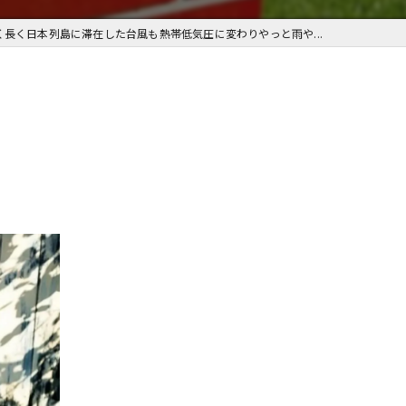
く長く日本列島に滞在した台風も熱帯低気圧に変わりやっと雨や...