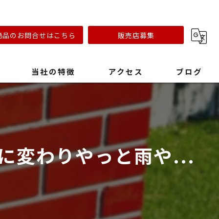
商品のお問合せはこちら
販売店募集
当社の特徴
アクセス
ブログ
リフォーム会社
キャンプ場
変わりやっと雨や...
おしゃれ
ステンレスオーブン
早い