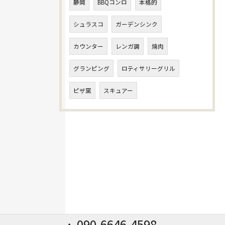
静岡
BBQコンロ
本格的
シュラスコ
ガーデンシンク
カウンター
レンガ調
焼肉
グランピング
ロティサリーグリル
ピザ窯
スキュアー
090-6646-4598