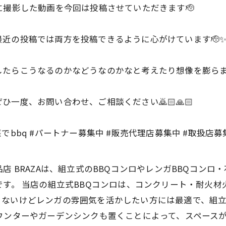
に撮影した動画を今回は投稿させていただきます🫡
近の投稿では両方を投稿できるように心がけています🫡
たらこうなるのかなどうなのかなと考えたり想像を膨らま
一度、お問い合わせ、ご相談ください🙇🏻🙏🏻
お庭でbbq #パートナー募集中 #販売代理店募集中 #取扱店募
店 BRAZAは、組立式のBBQコンロやレンガBBQコンロ
です。 当店の組立式BBQコンロは、コンクリート・耐火
くないけどレンガの雰囲気を活かしたい方には最適で、組
ウンターやガーデンシンクも置くことによって、スペース