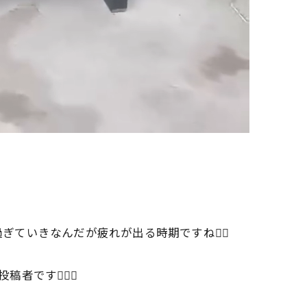
ていきなんだが疲れが出る時期ですね😮‍💨
です👍🏻🤣