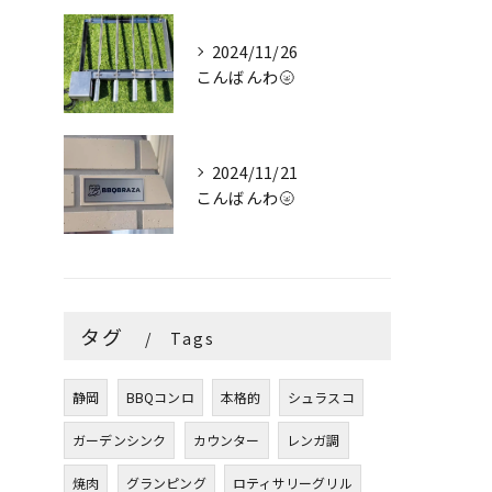
2024/11/26
こんばんわ🌝
2024/11/21
こんばんわ🌝
タグ
Tags
静岡
BBQコンロ
本格的
シュラスコ
ガーデンシンク
カウンター
レンガ調
焼肉
グランピング
ロティサリーグリル