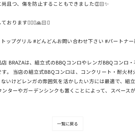
尚且つ、傷を防止することもできました👏🏻✨
す🙇🏻‍♀️🙏🏻✨
#bbqトップグリル #どんどんお問い合わせ下さい #パートナ
店 BRAZAは、組立式のBBQコンロやレンガBBQコンロ
です。 当店の組立式BBQコンロは、コンクリート・耐火
くないけどレンガの雰囲気を活かしたい方には最適で、組
ウンターやガーデンシンクも置くことによって、スペース
一覧に戻る