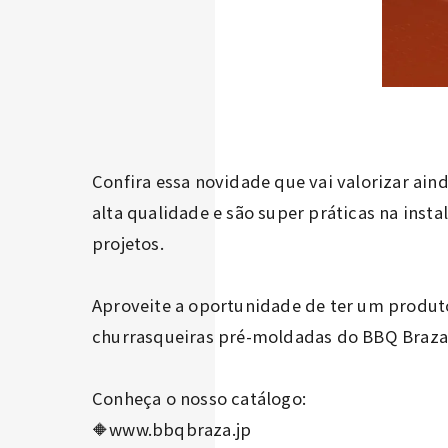
Confira essa novidade que vai valorizar ai
alta qualidade e são super práticas na inst
projetos.
Aproveite a oportunidade de ter um produto
churrasqueiras pré-moldadas do BBQ Braza
Conheça o nosso catálogo:
🔶www.bbqbraza.jp