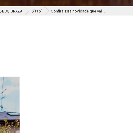
BQ BRAZA
ブログ
Confira essa novidade que vai ...