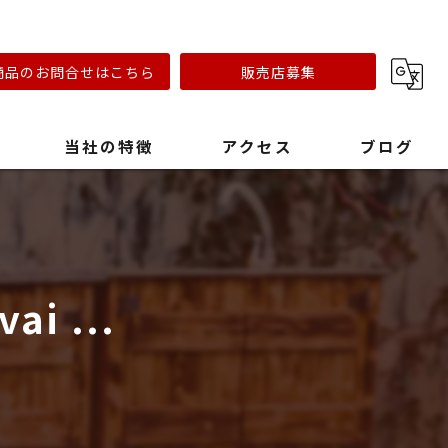
商品のお問合せはこちら
販売店募集
当社の特徴
アクセス
ブログ
リフォーム会社
キャンプ場
ai ...
おしゃれ
ステンレスオーブン
早い