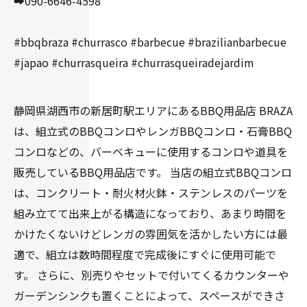
➡️090-6646-4598
#bbqbraza #churrasco #barbecue #brazilianbarbecue
#japao #churrasqueira #churrasqueiradejardim
静岡県湖西市の新居町駅エリアにあるBBQ用品店 BRAZA
は、組立式のBBQコンロやレンガBBQコンロ・石膏BBQ
コンロなどの、バーベキューに使用するコンロや道具を
販売しているBBQ用品店です。 当店の組立式BBQコンロ
は、コンクリート・耐火材火鉢・ステンレスのパーツを
組み立てて出来上がる構造になっており、あまり時間を
かけたくないけどレンガの雰囲気を活かしたい方には最
適で、組立は数時間程度で完成後にすぐに使用可能で
す。 さらに、別売りやセットで付いてくるカウンターや
ガーデンシンクも置くことによって、スペースができさ